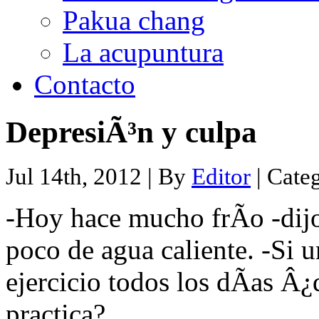
Pakua chang
La acupuntura
Contacto
DepresiÃ³n y culpa
Jul 14th, 2012 | By
Editor
| Cate
-Hoy hace mucho frÃ­o -dijo
poco de agua caliente. -Si 
ejercicio todos los dÃ­as Â
practica?