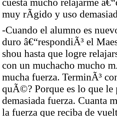
cuesta mucho relajarme â€
muy rÃ­gido y uso demasiada
-Cuando el alumno es nuevo 
duro â€“respondiÃ³ el Maest
shou hasta que logre relaja
con un muchacho mucho mÃ
mucha fuerza. TerminÃ³ co
quÃ©? Porque es lo que le p
demasiada fuerza. Cuanta m
la fuerza que reciba de vuel