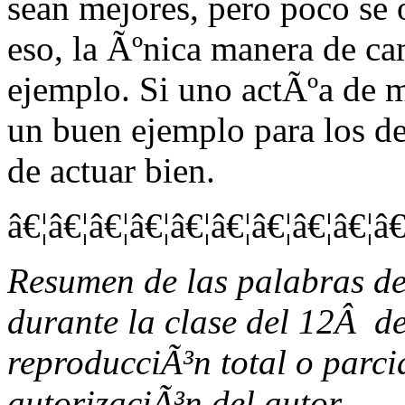
sean mejores, pero poco se 
eso, la Ãºnica manera de c
ejemplo. Si uno actÃºa de m
un buen ejemplo para los 
de actuar bien.
â€¦â€¦â€¦â€¦â€¦â€¦â€¦â€¦â€¦â€
Resumen de las palabras d
durante la clase del 12Â de
reproducciÃ³n total o parcia
autorizaciÃ³n del autor.