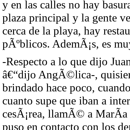
y en las calles no hay basur
plaza principal y la gente v
cerca de la playa, hay resta
pÃºblicos. AdemÃ¡s, es muy
-Respecto a lo que dijo Ju
â€“dijo AngÃ©lica-, quisier
brindado hace poco, cuando 
cuanto supe que iban a inter
cesÃ¡rea, llamÃ© a MarÃ­a y
puso en contacto con los d