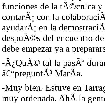
funciones de la tÃ©cnica y
contarÃ¡ con la colaboraci
ayudarÃ¡ en la demostraci
despuÃ©s del encuentro del
debe empezar ya a preparars
-Â¿QuÃ© tal la pasÃ³ duran
â€“preguntÃ³ MarÃ­a.
-Muy bien. Estuve en Tarra
muy ordenada. AhÃ­ la gent