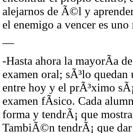
alejarnos de Ã©l y aprender
el enemigo a vencer es uno 
—
-Hasta ahora la mayorÃ­a de
examen oral; sÃ³lo quedan 
entre hoy y el prÃ³ximo sÃ¡
examen fÃ­sico. Cada alumn
forma y tendrÃ¡ que mostrar
TambiÃ©n tendrÃ¡ que dar u