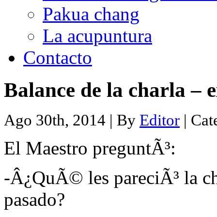
Pakua chang
La acupuntura
Contacto
Balance de la charla – 
Ago 30th, 2014 | By
Editor
| Cat
El Maestro preguntÃ³:
-Â¿QuÃ© les pareciÃ³ la ch
pasado?