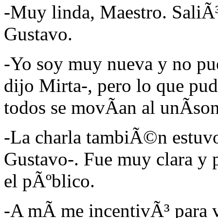
-Muy linda, Maestro. SaliÃ
Gustavo.
-Yo soy muy nueva y no pued
dijo Mirta-, pero lo que p
todos se movÃ­an al unÃ­so
-La charla tambiÃ©n estuv
Gustavo-. Fue muy clara y p
el pÃºblico.
-A mÃ­ me incentivÃ³ para v