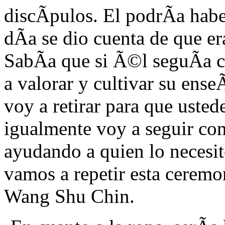
discÃ­pulos. El podrÃ­a ha
dÃ­a se dio cuenta de que e
SabÃ­a que si Ã©l seguÃ­a 
a valorar y cultivar su ens
voy a retirar para que uste
igualmente voy a seguir co
ayudando a quien lo necesi
vamos a repetir esta cerem
Wang Shu Chin.