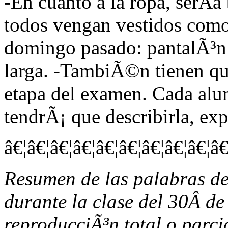
-En cuanto a la ropa, serÃ­
todos vengan vestidos como
domingo pasado: pantalÃ³n
larga. -TambiÃ©n tienen qu
etapa del examen. Cada al
tendrÃ¡ que describirla, ex
â€¦â€¦â€¦â€¦â€¦â€¦â€¦â€¦â€¦â€
Resumen de las palabras d
durante la clase del 30Â d
reproducciÃ³n total o parcia