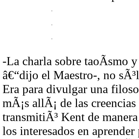
-La charla sobre taoÃ­smo y
â€“dijo el Maestro-, no sÃ³l
Era para divulgar una filoso
mÃ¡s allÃ¡ de las creencias
transmitiÃ³ Kent de manera
los interesados en aprender